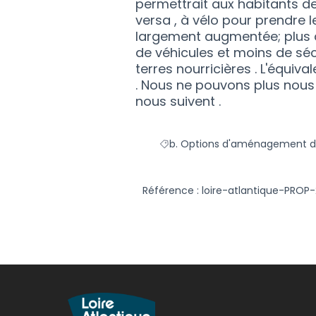
permettrait aux habitants d
versa , à vélo pour prendre le
largement augmentée; plus de
de véhicules et moins de sécur
terres nourricières . L'équiv
. Nous ne pouvons plus nous
nous suivent .
b. Options d'aménagement d
Filtrer les résultats de la cat
Référence : loire-atlantique-PRO