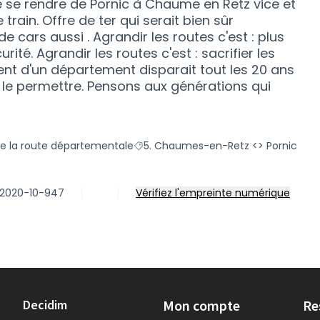
e se rendre de Pornic à Chaume en Retz vice et
 train. Offre de ter qui serait bien sûr
 cars aussi . Agrandir les routes c'est : plus
ité. Agrandir les routes c'est : sacrifier les
alent d'un département disparait tout les 20 ans
 le permettre. Pensons aux générations qui
e la route départementale
5. Chaumes-en-Retz <> Pornic
égorie : b. Options d'aménagement de la route départementale
Filtrer les résultats pour le secteur 
P-2020-10-947
Vérifiez l'empreinte numérique
Decidim
Mon compte
Re