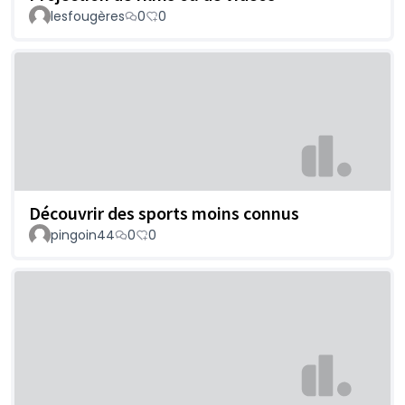
lesfougères
0
0
Découvrir des sports moins connus
pingoin44
0
0