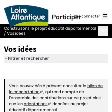
Men
Se connecter
Construisons le projet éducatif départemental
Menu 
/
Vos idées
Vos idées
Filtrer et rechercher
Vous pouvez dès à présent consulter le
bilan de
la concertation
, qui rend compte de
(S'ouvre dans un nouvel onglet)
l'ensemble des contributions sur ce projet ainsi
que les
orientations
données au projet
(S'ouvre dans un nouvel onglet)
éducatif départemental.