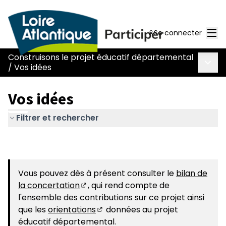
Men
Se connecter
Construisons le projet éducatif départemental
Menu 
/
Vos idées
Vos idées
Filtrer et rechercher
Vous pouvez dès à présent consulter le
bilan de
la concertation
, qui rend compte de
(S'ouvre dans un nouvel onglet)
l'ensemble des contributions sur ce projet ainsi
que les
orientations
données au projet
(S'ouvre dans un nouvel onglet)
éducatif départemental.