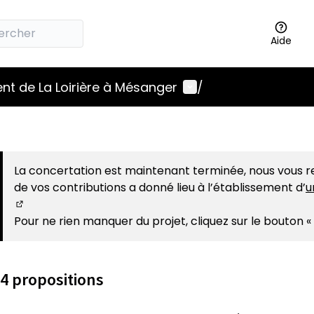
Aide
Menu utilisateur
t de La Loirière à Mésanger
/
La concertation est maintenant terminée, nous vous re
de vos contributions a donné lieu à l’établissement d’
u
(S'ouvre dans un nouvel onglet)
Pour ne rien manquer du projet, cliquez sur le bouton «
4 propositions