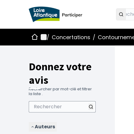
Accueil
Menu principal
/
Concertations
/
Contournemen
Donnez votre
avis
Rechercher par mot-clé et filtrer
la liste .
Auteurs