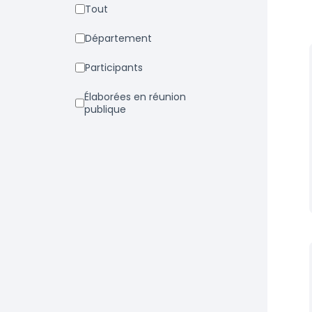
Tout
Département
Participants
Élaborées en réunion
publique