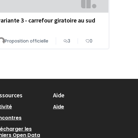
variante 3 - carrefour giratoire au sud
Proposition officielle
3
0
ssources
Aide
ivité
Aide
ncontres
lécharger les
chiers Open Data