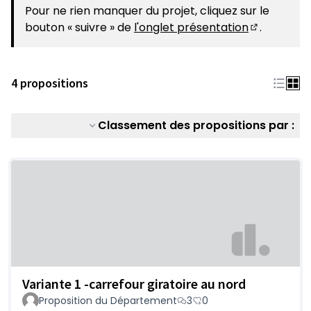
(S'ouvre dans un nouvel onglet)
Pour ne rien manquer du projet, cliquez sur le
bouton « suivre » de
l'onglet présentation
.
(S'ouvre da
4 propositions
Classement des propositions par :
Variante 1 -carrefour giratoire au nord
Proposition du Département
3
0