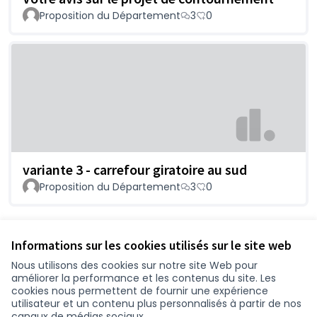
Proposition du Département
3
0
variante 3 - carrefour giratoire au sud
Proposition du Département
3
0
Voir toutes les propositions retirées
Informations sur les cookies utilisés sur le site web
Nous utilisons des cookies sur notre site Web pour
améliorer la performance et les contenus du site. Les
Conditions d'utilisation
cookies nous permettent de fournir une expérience
Paramètres des cookies
utilisateur et un contenu plus personnalisés à partir de nos
participer.loire-atlantique.fr sur Facebook
participer.loire-atlantique.fr sur Instagram
participer.loire-atlantique.fr sur YouTube
canaux de médias sociaux.