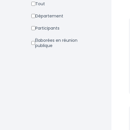
Tout
Département
Participants
Élaborées en réunion
publique