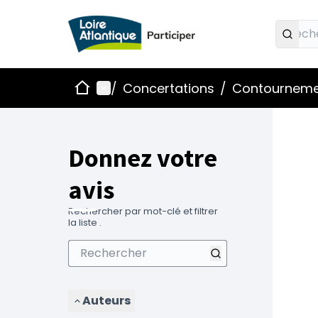
Accueil
Menu principal
/
Concertations
/
Contournemen
Donnez votre
avis
Rechercher par mot-clé et filtrer
la liste .
Auteurs