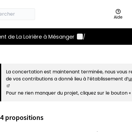
Aide
Menu utilisateur
t de La Loirière à Mésanger
/
La concertation est maintenant terminée, nous vous re
de vos contributions a donné lieu à l’établissement d’
u
(S'ouvre dans un nouvel onglet)
Pour ne rien manquer du projet, cliquez sur le bouton «
4 propositions