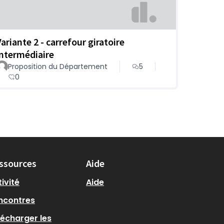
Variante 2 - carrefour giratoire
intermédiaire
Proposition du Département
5
0
ssources
Aide
ivité
Aide
ncontres
lécharger les