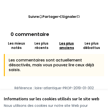
Suivre
Partager
Signaler
0 commentaire
Les mieux
Les plus
Les plus
Les plus
notés
récents
anciens
débattus
Les commentaires sont actuellement
désactivés, mais vous pouvez lire ceux déjà
saisis.
Référence : loire-atlantique-PROP-2019-01-302
Numéro de version 1
(sur 1)
voir les autres versions
Vérifiez l'empreinte numérique
Informations sur les cookies utilisés sur le site web
Nous utilisons des cookies sur notre site Web pour