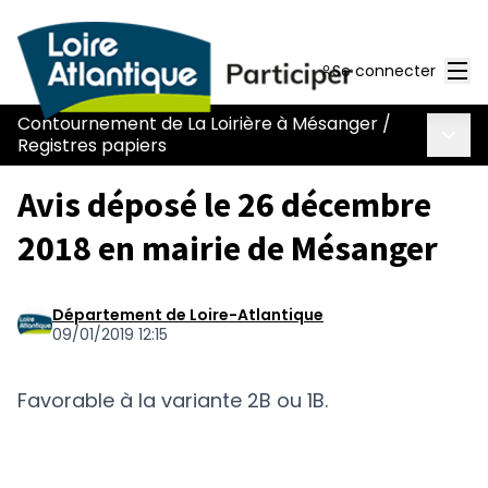
Men
Se connecter
Contournement de La Loirière à Mésanger
/
Menu 
Registres papiers
Avis déposé le 26 décembre
2018 en mairie de Mésanger
Département de Loire-Atlantique
09/01/2019 12:15
Favorable à la variante 2B ou 1B.