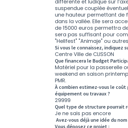
différente et ludique sur l’a
suspendue couplée éventuell
une hauteur permettant de f
dans la vallée. Elle sera acc
de 15000 euros permettra de 
sera pas suffisant pour comp
"Hellfest" "Animaje" ou autre
Si vous le connaissez, indiquez s
Centre Ville de CLISSON
Que financera le Budget Particip
Matériel pour la passerelle 
weekend en saison printemps
PMR.
À combien estimez-vous le coût g
équipement ou travaux ?
29999
Quel type de structure pourrait r
Je ne sais pas encore
Avez-vous déjà une idée du nom 
Vous déposez ce projet :