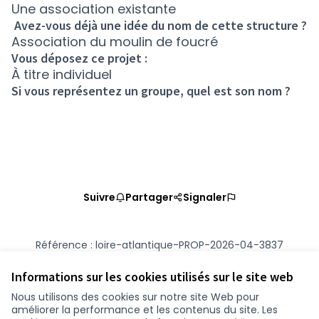
Une association existante
Avez-vous déjà une idée du nom de cette structure ?
Association du moulin de foucré
Vous déposez ce projet :
À titre individuel
Si vous représentez un groupe, quel est son nom ?
Suivre
Partager
Signaler
Référence : loire-atlantique-PROP-2026-04-3837
Numéro de version 1
(sur 1)
voir les autres versions
Vérifiez l'empreinte numérique
Informations sur les cookies utilisés sur le site web
Nous utilisons des cookies sur notre site Web pour
améliorer la performance et les contenus du site. Les
Conditions d'utilisation