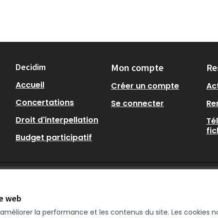
Decidim
Mon compte
Re
Accueil
Créer un compte
Act
Concertations
Se connecter
Re
Droit d'interpellation
Té
fi
Budget participatif
te web
r améliorer la performance et les contenus du site. Les cookies