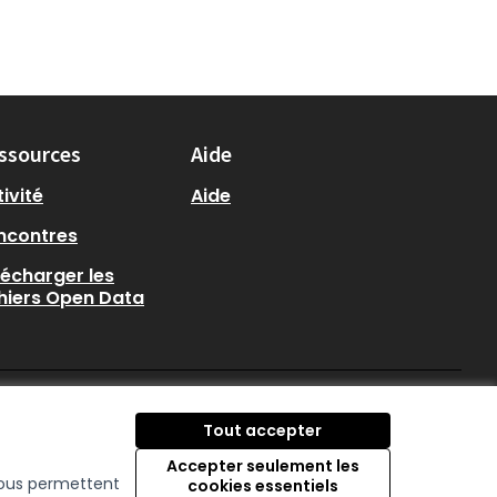
ssources
Aide
ivité
Aide
ncontres
lécharger les
chiers Open Data
participer.loire-atlantique.
participer.loire-atlanti
participer.loire-at
Tout accepter
(Nouvelle fenêtre)
(Nouvelle fenêtre)
(Nouvelle fenêtre
Accepter seulement les
 nous permettent
cookies essentiels