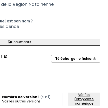
 de la Région Nazairienne
quel est son nom ?
résidence
Documents
df
Télécharger le fichier
(Nouvelle fenêtre)
Vérifiez
Numéro de version 1
(sur 1)
l'empreinte
voir les autres versions
numérique