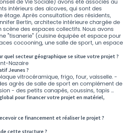
onseil de Vie Sociale) avons été associés au
s intérieurs des alcoves, qui sont des
étage. Après consultation des résidents,
nifer Bertin, architecte intérieure chargée de
n scène des espaces collectifs. Nous avons
une "tisanerie" (cuisine équipée et espace pour
ces cocooning, une salle de sport, un espace
ur quel secteur géographique se situe votre projet ?
int-Nazaire
atif Jeunes ?
aque vitrocéramique, frigo, four, vaisselle. -
 des agrès de salle de sport en complément de
sion - des petits canapés, coussins, tapis ...
lobal pour financer votre projet en matériel,
ecevoir ce financement et réaliser le projet ?
de cette structure ?