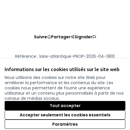
Suivre
Partager
Signaler
Référence : loire-atlantique-PROP-2026-04-3810
Numéro de version 1
(sur 1)
voir les autres versions
Vérifiez l'empreinte numérique
Informations sur les cookies utilisés sur le site web
Nous utilisons des cookies sur notre site Web pour
améliorer la performance et les contenus du site. Les
Conditions d'utilisation
cookies nous permettent de fournir une expérience
Paramètres des cookies
utilisateur et un contenu plus personnalisés à partir de nos
participer.loire-atlantique.fr sur Facebook
participer.loire-atlantique.fr sur Instagram
participer.loire-atlantique.fr sur YouTube
canaux de médias sociaux.
(Lien externe)
(Lien externe)
(Lien externe)
Tout accepter
Accepter seulement les cookies essentiels
Licence C
(Lien exter
Paramètres
(Lien externe)
Site réalisé grâce au
logiciel libre Decidim
.