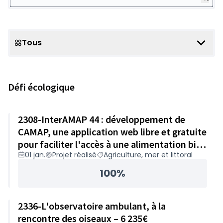
Tous
Scope
Défi écologique
2308-InterAMAP 44 : développement de
CAMAP, une application web libre et gratuite
pour faciliter l'accès à une alimentation bio,
01 jan.
Projet réalisé
Agriculture, mer et littoral
locale et solidaire – 48 960€
100%
2336-L'observatoire ambulant, à la
rencontre des oiseaux – 6 235€