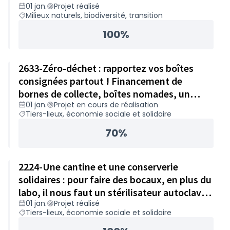
01 jan.
Projet réalisé
Milieux naturels, biodiversité, transition
100%
2633-Zéro-déchet : rapportez vos boîtes
consignées partout ! Financement de
bornes de collecte, boîtes nomades, un
01 jan.
Projet en cours de réalisation
vélo-cargo et caisses de transport – 47 169€
Tiers-lieux, économie sociale et solidaire
70%
2224-Une cantine et une conserverie
solidaires : pour faire des bocaux, en plus du
labo, il nous faut un stérilisateur autoclave !
01 jan.
Projet réalisé
- 19 423€
Tiers-lieux, économie sociale et solidaire