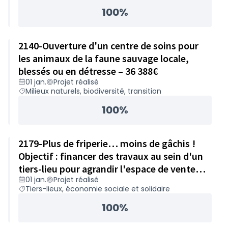
100%
2140-Ouverture d'un centre de soins pour
les animaux de la faune sauvage locale,
blessés ou en détresse – 36 388€
01 jan.
Projet réalisé
Milieux naturels, biodiversité, transition
100%
2179-Plus de friperie… moins de gâchis !
Objectif : financer des travaux au sein d'un
tiers-lieu pour agrandir l'espace de vente
01 jan.
Projet réalisé
dédié à la friperie – 46 747€
Tiers-lieux, économie sociale et solidaire
100%