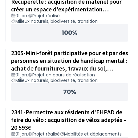
Récupérette : acquisition de matériel pour
créer un espace d'expérimentation
01 jan.
Projet réalisé
permaculturel et ateliers biodiversité – 24
Milieux naturels, biodiversité, transition
863€
100%
2305-Mini-forêt participative pour et par des
personnes en situation de handicap mental :
achat de fournitures, travaux du sol,
01 jan.
Projet en cours de réalisation
accompagnement – 24 984€
Milieux naturels, biodiversité, transition
70%
2341-Permettre aux résidents d'EHPAD de
faire du vélo : acquisition de vélos adaptés –
20 593€
01 jan.
Projet réalisé
Mobilités et déplacements