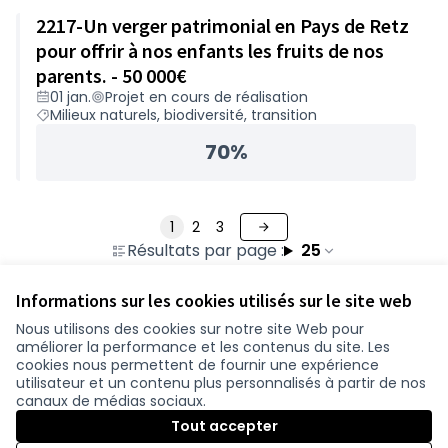
2217-Un verger patrimonial en Pays de Retz
pour offrir à nos enfants les fruits de nos
parents. - 50 000€
01 jan.
Projet en cours de réalisation
Milieux naturels, biodiversité, transition
70%
1
2
3
Résultats par page :
25
Informations sur les cookies utilisés sur le site web
Nous utilisons des cookies sur notre site Web pour
améliorer la performance et les contenus du site. Les
Conditions d'utilisation
cookies nous permettent de fournir une expérience
Paramètres des cookies
utilisateur et un contenu plus personnalisés à partir de nos
participer.loire-atlantique.fr sur Facebook
participer.loire-atlantique.fr sur Instagram
participer.loire-atlantique.fr sur YouTube
canaux de médias sociaux.
(Lien externe)
(Lien externe)
(Lien externe)
Tout accepter