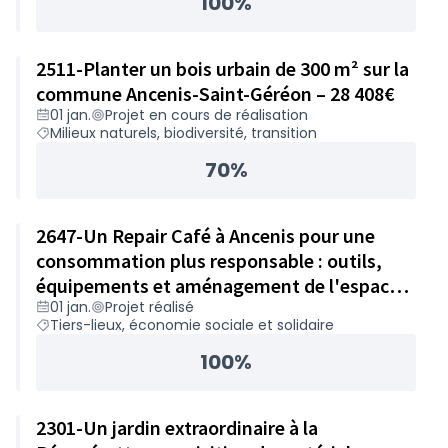
100%
2511-Planter un bois urbain de 300 m² sur la
commune Ancenis-Saint-Géréon – 28 408€
01 jan.
Projet en cours de réalisation
Milieux naturels, biodiversité, transition
70%
2647-Un Repair Café à Ancenis pour une
consommation plus responsable : outils,
équipements et aménagement de l'espace
01 jan.
Projet réalisé
dédié – 39 359€
Tiers-lieux, économie sociale et solidaire
100%
2301-Un jardin extraordinaire à la