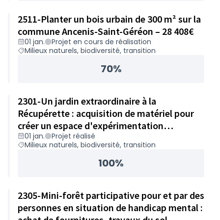
2511-Planter un bois urbain de 300 m² sur la
commune Ancenis-Saint-Géréon – 28 408€
01 jan.
Projet en cours de réalisation
Milieux naturels, biodiversité, transition
70%
2301-Un jardin extraordinaire à la
Récupérette : acquisition de matériel pour
créer un espace d'expérimentation
01 jan.
Projet réalisé
permaculturel et ateliers biodiversité – 24
Milieux naturels, biodiversité, transition
863€
100%
2305-Mini-forêt participative pour et par des
personnes en situation de handicap mental :
achat de fournitures, travaux du sol,