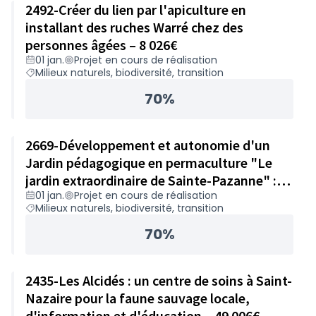
2492-Créer du lien par l'apiculture en
installant des ruches Warré chez des
personnes âgées – 8 026€
01 jan.
Projet en cours de réalisation
Milieux naturels, biodiversité, transition
70%
2669-Développement et autonomie d'un
Jardin pédagogique en permaculture "Le
jardin extraordinaire de Sainte-Pazanne" :
01 jan.
Projet en cours de réalisation
achat de matériel – 49 978€
Milieux naturels, biodiversité, transition
70%
2435-Les Alcidés : un centre de soins à Saint-
Nazaire pour la faune sauvage locale,
d'information et d'éducation – 49 006€