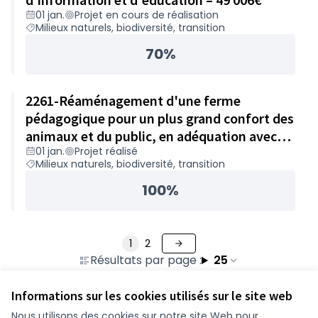
01 jan.
Projet en cours de réalisation
Milieux naturels, biodiversité, transition
70%
2261-Réaménagement d'une ferme
pédagogique pour un plus grand confort des
animaux et du public, en adéquation avec
01 jan.
Projet réalisé
les changements climatiques – 49 843€
Milieux naturels, biodiversité, transition
100%
1
2
Résultats par page :
25
Informations sur les cookies utilisés sur le site web
Nous utilisons des cookies sur notre site Web pour