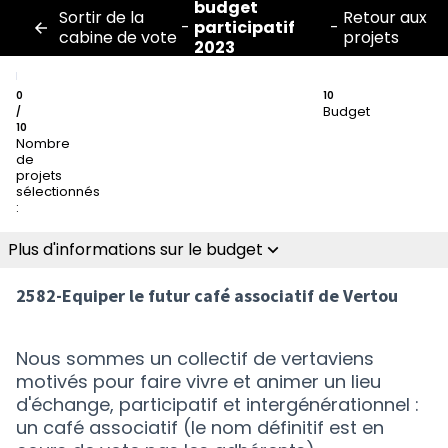
budget
Sortir de la
Retour aux
-
participatif
-
cabine de vote
projets
2023
0
10
Budget
/
10
Nombre
de
projets
sélectionnés
:
Plus d'informations sur le budget
2582-Equiper le futur café associatif de Vertou
Nous sommes un collectif de vertaviens
motivés pour faire vivre et animer un lieu
d'échange, participatif et intergénérationnel :
un café associatif (le nom définitif est en