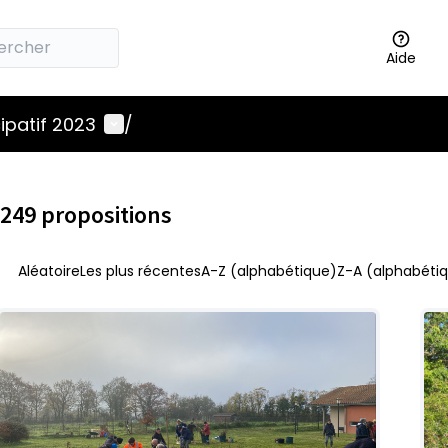
Aide
Menu utilisateur
ipatif 2023
/
249 propositions
Aléatoire
Les plus récentes
A-Z (alphabétique)
Z-A (alphabétiq