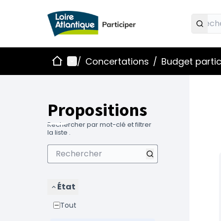
Accueil
Menu principal
/
Concertations
/
Budget partic
Propositions
Rechercher par mot-clé et filtrer
la liste .
État
Tout