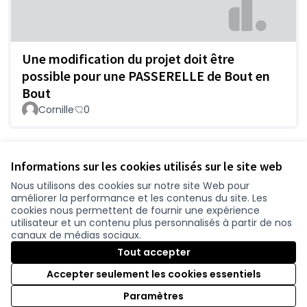
Une modification du projet doit être
possible pour une PASSERELLE de Bout en
Bout
Cornille
0
Voir toutes les contributions retirées
Informations sur les cookies utilisés sur le site web
Nous utilisons des cookies sur notre site Web pour
améliorer la performance et les contenus du site. Les
Conditions d'utilisation
cookies nous permettent de fournir une expérience
Paramètres des cookies
utilisateur et un contenu plus personnalisés à partir de nos
participer.loire-atlantique.fr sur Facebook
participer.loire-atlantique.fr sur Instagram
participer.loire-atlantique.fr sur YouTube
canaux de médias sociaux.
(Nouvelle fenêtre)
(Nouvelle fenêtre)
(Nouvelle fenêtre)
Tout accepter
Accepter seulement les cookies essentiels
Licence C
(Nouvelle 
Paramètres
(Nouvelle fenêtre)
Site réalisé grâce au
logiciel libre Decidim
.