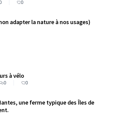
0
0
 non adapter la nature à nos usages)
ergement pour les voyageurs à vélo
0
0
Nantes, une ferme typique des Îles de
ent.