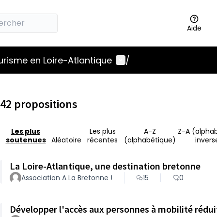
Aide
Menu utilisateur
ourisme en Loire-Atlantique
/
42 propositions
Les plus
Les plus
A-Z
Z-A (alpha
soutenues
Aléatoire
récentes
(alphabétique)
invers
La Loire-Atlantique, une destination bretonne
Association A La Bretonne !
15
0
Développer l'accès aux personnes à mobilité réduit