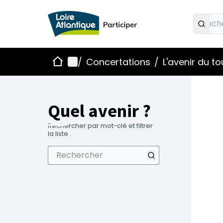
Accueil
Menu principal
/
Concertations
/
L'avenir du t
Quel avenir ?
Rechercher par mot-clé et filtrer
la liste .