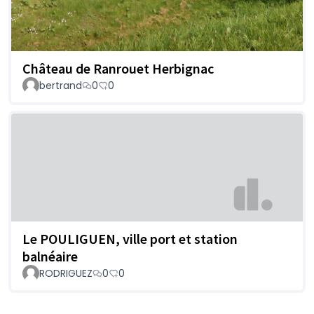
Château de Ranrouet Herbignac
bertrand
0
0
Le POULIGUEN, ville port et station
balnéaire
RODRIGUEZ
0
0