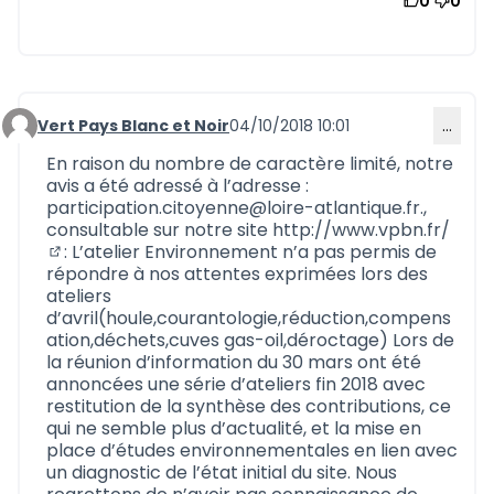
0
0
Vert Pays Blanc et Noir
04/10/2018 10:01
…
Commentaire 584
En raison du nombre de caractère limité, notre
avis a été adressé à l’adresse :
participation.citoyenne@loire-atlantique.fr.,
consultable sur notre site
http://www.vpbn.fr/
: L’atelier Environnement n’a pas permis de
(Nouvelle fenêtre)
répondre à nos attentes exprimées lors des
ateliers
d’avril(houle,courantologie,réduction,compens
ation,déchets,cuves gas-oil,déroctage) Lors de
la réunion d’information du 30 mars ont été
annoncées une série d’ateliers fin 2018 avec
restitution de la synthèse des contributions, ce
qui ne semble plus d’actualité, et la mise en
place d’études environnementales en lien avec
un diagnostic de l’état initial du site. Nous