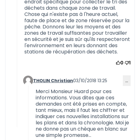
endroit spécifique pour collecter le tri des
déchets dans chaque zone de travail.
Chose qui n'existe pas à l'heure actuel,
faute de place et de zone réservée pour la
pêche. Donnons leur les moyens et des
zones de travail suffisantes pour travailler
en sécurité et je suis sûr qu'ils respecteront
l'environnement en leurs donnant des
stations de récupération des déchets.
0
1
THOLIN Christian
03/10/2018 13:25
…
Commentaire 582 (réponse au commentaire 5
Merci Monsieur Huard pour ces
informations. Vous dites que ces
demandes ont été prises en compte,
tant mieux, mais il faut les chiffrer et
indiquer ces nouvelles installations sur
les plans et dans la chronologie. Moi je
ne donne pas un chèque en blanc sur
une simple promesse...