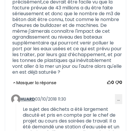
précisément,ce devrait être facile vu que la
facture prévue de 43 millions a du être faite
sérieusement et donc que le nombre de m3 de
béton doit être connu, tout comme le nombre
d'heures de bulldozer et de machines. De
même j'aimerais connaître l'impact de cet
agrandissement au niveau des bateaux
supplémentaire qui pourront venir polluer le
port par les eaux usées et ce qui est prévu pour
les traiter, par leurs gaz d’échappement, et par
les tonnes de plastiques qui inévitablement
vont aller à la mer un jour ou l'autre alors qu'elle
en est déjà saturée ?
0
0
Masquer la réponse
HUARD
03/10/2018 11:30
…
Commentaire 580 (réponse au commentaire 567)
Le sujet des déchets a été largement
discuté et pris en compte par le chef de
projet au cours des soirées de travail. Il a
été demandé une station d'eau usée et un