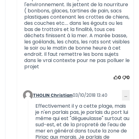
l'environnement. Ils jettent de la nourriture
( bonbons, glaces, tartines de pain, sacs
plastiques contenant les crottes de chiens,
des couches etc.... dans les égouts ou les
bas de trottoirs et la finalité, tous ces
déchets finissent à la mer. A marée basse,
les goélands, les chats, les rats sont visibles
le soir ou le matin de bonne heure à cet
endroit. Il faut remettre les bons sujets
dans le vrai contexte pour ne pas polluer le
projet
0
0
THOLIN Christian
03/10/2018 13:40
…
Commentaire 583 (réponse au commentaire 5
Effectivement il y a cette plage, mais
je n'en parlais pas, je parlais du port lui
même qui est "dégueulasse" surtout au
sud-est, et de la propreté de l'eau de
mer en général dans toute la zone de
Piriac aux marais. Je parlais de