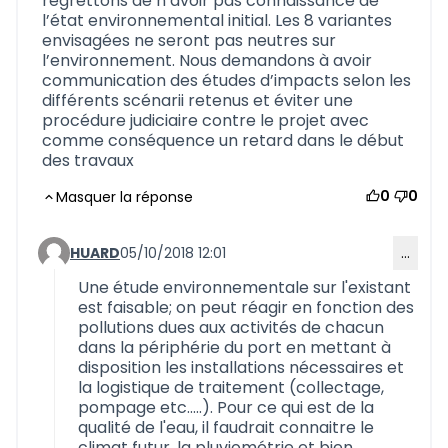
regrettons de n’avoir pas connaissance de
l’état environnemental initial. Les 8 variantes
envisagées ne seront pas neutres sur
l’environnement. Nous demandons à avoir
communication des études d’impacts selon les
différents scénarii retenus et éviter une
procédure judiciaire contre le projet avec
comme conséquence un retard dans le début
des travaux
0
0
Masquer la réponse
HUARD
05/10/2018 12:01
…
Commentaire 590 (réponse au commentaire 584)
Une étude environnementale sur l'existant
est faisable; on peut réagir en fonction des
pollutions dues aux activités de chacun
dans la périphérie du port en mettant à
disposition les installations nécessaires et
la logistique de traitement (collectage,
pompage etc.....). Pour ce qui est de la
qualité de l'eau, il faudrait connaitre le
climat futur, la pluviométrie et bien