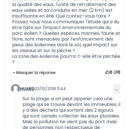
la qualité des eaux, l'unité de retraitement des
eaux usées et sa conduite en mer (2 km) est
insuffisante en été. Que contez-vous faire ?
Pouvez nous nous communiquer l'étude qui a du
être faite sur l'impact environnementale du
parc éolien ? Quelles espèces marines, faune et
flore, sont menacées par l'enfoncement des
pieux des éoliennes dans le sol, quel impact sur
les oiseaux et sur la pêche ?
La zone des éolienne pourra-t-elle être pêchée
?
0
0
Masquer la réponse
HUARD
03/10/2018 11:44
…
Commentaire 581 (réponse au commentaire 568)
Sur la plage, si on peut appeler cela une
plage qui se trouve devant les immeubles, il
y a des déchets qui sortent des 2 égouts
qui sont censés collecter les eaux pluviales.
Mais la pollution ne vient pas du port mais
de personnes non respectueux de