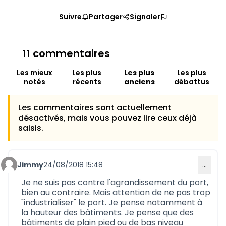
Suivre
Partager
Signaler
11 commentaires
Les mieux
Les plus
Les plus
Les plus
notés
récents
anciens
débattus
Les commentaires sont actuellement
désactivés, mais vous pouvez lire ceux déjà
saisis.
Jimmy
24/08/2018 15:48
…
Commentaire 517
Je ne suis pas contre l'agrandissement du port,
bien au contraire. Mais attention de ne pas trop
"industrialiser" le port. Je pense notamment à
la hauteur des bâtiments. Je pense que des
bâtiments de plain pied ou de bas niveau