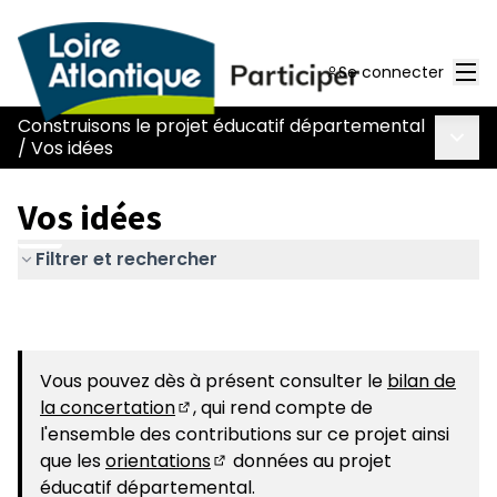
Men
Se connecter
Construisons le projet éducatif départemental
Menu 
/
Vos idées
Vos idées
Filtrer et rechercher
Vous pouvez dès à présent consulter le
bilan de
la concertation
, qui rend compte de
(S'ouvre dans un nouvel onglet)
l'ensemble des contributions sur ce projet ainsi
que les
orientations
données au projet
(S'ouvre dans un nouvel onglet)
éducatif départemental.