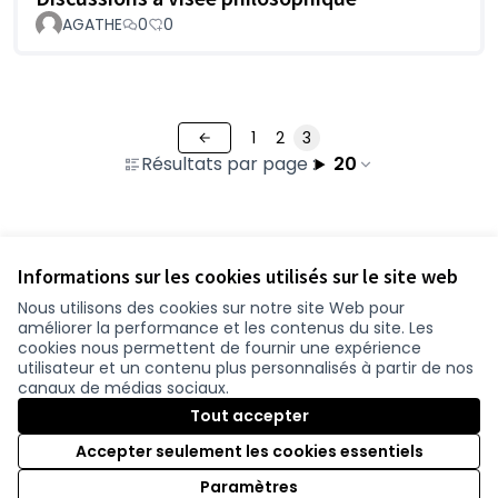
AGATHE
0
0
1
2
3
Résultats par page :
20
Voir toutes les propositions retirées
Informations sur les cookies utilisés sur le site web
Nous utilisons des cookies sur notre site Web pour
améliorer la performance et les contenus du site. Les
Conditions d'utilisation
cookies nous permettent de fournir une expérience
Paramètres des cookies
utilisateur et un contenu plus personnalisés à partir de nos
participer.loire-atlantique.fr sur Facebook
participer.loire-atlantique.fr sur Instagram
participer.loire-atlantique.fr sur YouTube
canaux de médias sociaux.
(Nouvelle fenêtre)
(Nouvelle fenêtre)
(Nouvelle fenêtre)
Tout accepter
Accepter seulement les cookies essentiels
Licence C
(Nouvelle 
Paramètres
(Nouvelle fenêtre)