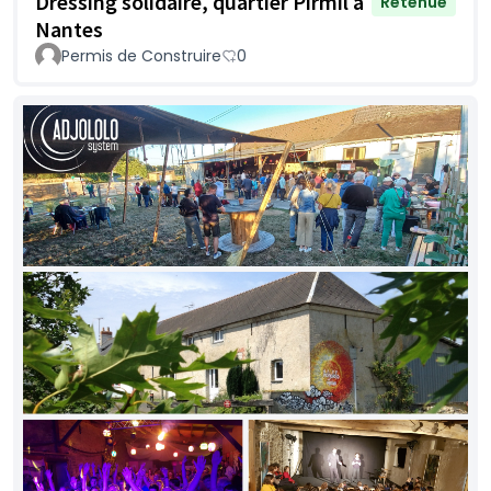
Dressing solidaire, quartier Pirmil à
Retenue
Nantes
Permis de Construire
0