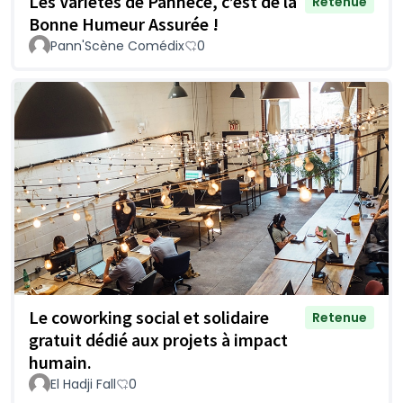
Les Variétés de Pannecé, c’est de la
Retenue
Bonne Humeur Assurée !
Pann'Scène Comédix
0
Le coworking social et solidaire
Retenue
gratuit dédié aux projets à impact
humain.
El Hadji Fall
0