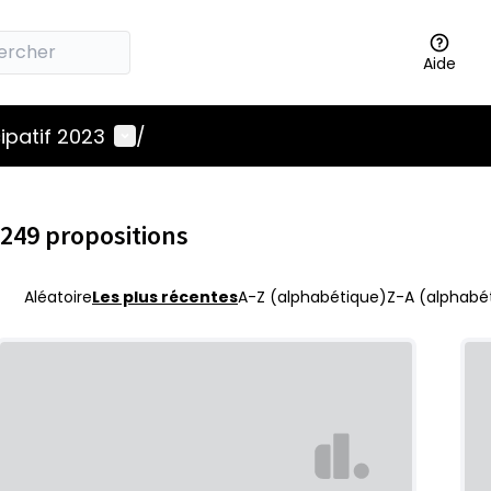
Aide
Menu utilisateur
ipatif 2023
/
249 propositions
Aléatoire
Les plus récentes
A-Z (alphabétique)
Z-A (alphabét