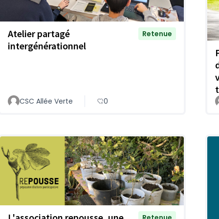
Atelier partagé
Retenue
intergénérationnel
CSC Allée Verte
0
L'association repousse, une
Retenue