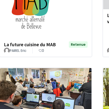
v
La future cuisine du MAB
Retenue
PAIREL Eric
0