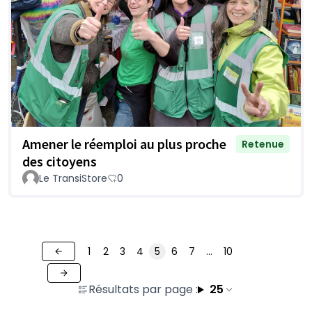
Amener le réemploi au plus proche
Retenue
des citoyens
Le TransiStore
0
1
2
3
4
5
6
7
…
10
Résultats par page :
25