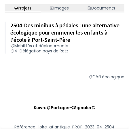
Projets
Images
Documents
2504-Des minibus à pédales : une alternative
écologique pour emmener les enfants à
l'école à Port-Saint-Père
Mobilités et déplacements
4-Délégation pays de Retz
Défi écologique
Filtrer les résultats 
Suivre
Partager
Signaler
Référence : loire-atlantique-PROP-2023-04-2504