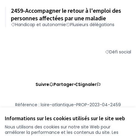
2459-Accompagner le retour à l'emploi des
personnes affectées par une maladie
Handicap et autonomie
Plusieurs délégations
Défi social
Filtrer les résu
Suivre
Partager
Signaler
Référence : loire-atlantique-PROP-2023-04-2459
Numéro de version 2
(sur 2)
voir les autres versions
Vérifiez l'empreinte numérique
Informations sur les cookies utilisés sur le site web
Nous utilisons des cookies sur notre site Web pour
améliorer la performance et les contenus du site. Les
Conditions d'utilisation