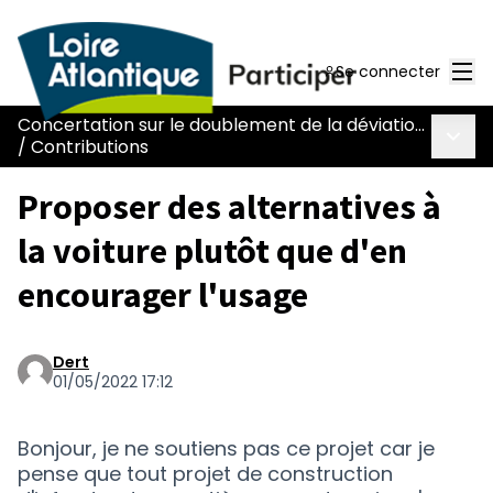
Men
Se connecter
Concertation sur le doublement de la déviation de Chaumes-en-Retz - route Nantes-Pornic
Menu 
/
Contributions
Proposer des alternatives à
la voiture plutôt que d'en
encourager l'usage
Dert
01/05/2022 17:12
Bonjour, je ne soutiens pas ce projet car je
pense que tout projet de construction