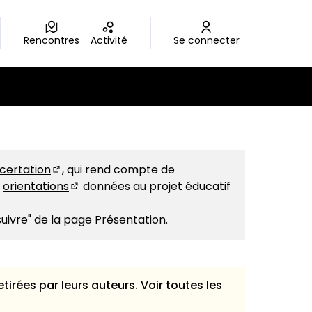
Rencontres
Activité
Se connecter
r
ncertation
, qui rend compte de
(S'ouvre dans un nouvel onglet)
s
orientations
données au projet éducatif
(S'ouvre dans un nouvel onglet)
suivre" de la page Présentation.
etirées par leurs auteurs.
Voir toutes les