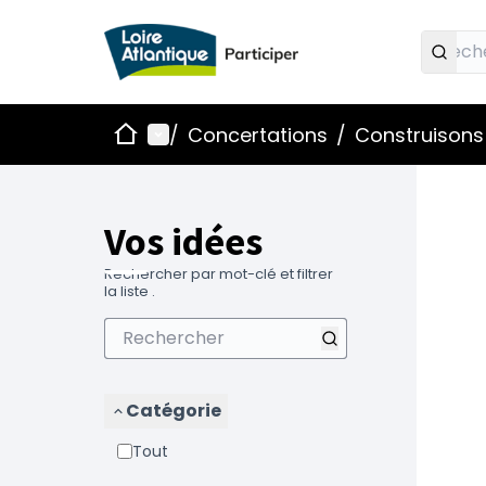
Accueil
Menu principal
/
Concertations
/
Construisons 
Vos idées
Rechercher par mot-clé et filtrer
la liste .
Catégorie
Tout