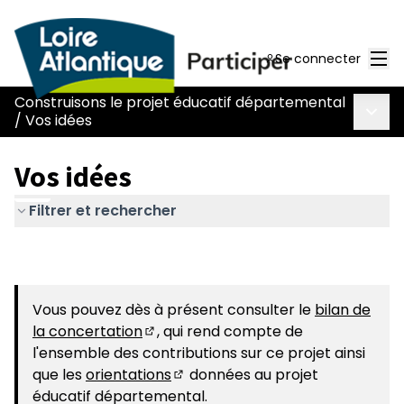
Men
Se connecter
Construisons le projet éducatif départemental
Menu 
/
Vos idées
Vos idées
Filtrer et rechercher
Vous pouvez dès à présent consulter le
bilan de
la concertation
, qui rend compte de
(S'ouvre dans un nouvel onglet)
l'ensemble des contributions sur ce projet ainsi
que les
orientations
données au projet
(S'ouvre dans un nouvel onglet)
éducatif départemental.