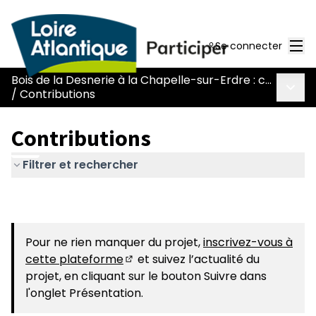
Men
Se connecter
Bois de la Desnerie à la Chapelle-sur-Erdre : comment concilier ouverture au public et préservation ?
Menu 
/
Contributions
Contributions
Filtrer et rechercher
Pour ne rien manquer du projet,
inscrivez-vous à
cette plateforme
et suivez l’actualité du
(Nouvelle fenêtre)
projet, en cliquant sur le bouton Suivre dans
l'onglet Présentation.