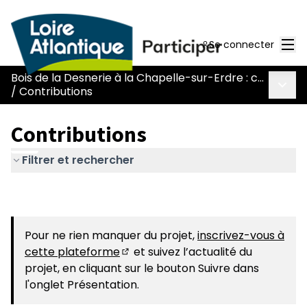
Men
Se connecter
Bois de la Desnerie à la Chapelle-sur-Erdre : comment concilier ouverture au public et préservation ?
Menu 
/
Contributions
Contributions
Filtrer et rechercher
Pour ne rien manquer du projet,
inscrivez-vous à
cette plateforme
et suivez l’actualité du
(Nouvelle fenêtre)
projet, en cliquant sur le bouton Suivre dans
l'onglet Présentation.