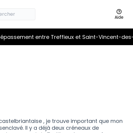
Aide
épassement entre Treffieux et Saint-Vincent-des
castelbriantaise , je trouve important que mon
ésenclavé. Il y a déjà deux créneaux de