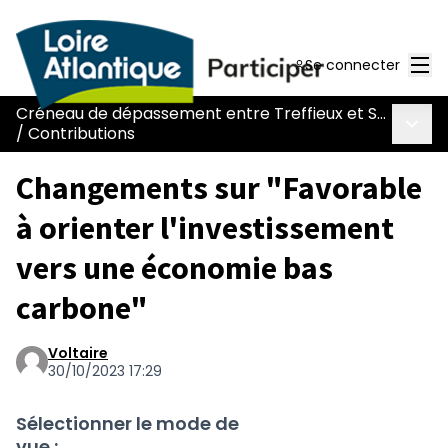
Men
Se connecter
Créneau de dépassement entre Treffieux et Saint-Vincent-des-Landes
Menu 
/
Contributions
Changements sur "Favorable
à orienter l'investissement
vers une économie bas
carbone"
Voltaire
30/10/2023 17:29
Sélectionner le mode de
vue :