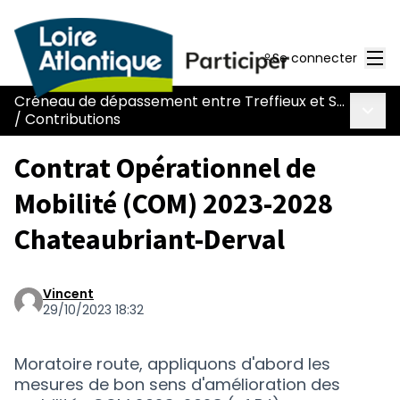
Men
Se connecter
Créneau de dépassement entre Treffieux et Saint-Vincent-des-Landes
Menu 
/
Contributions
Contrat Opérationnel de
Mobilité (COM) 2023-2028
Chateaubriant-Derval
Vincent
29/10/2023 18:32
Moratoire route, appliquons d'abord les
mesures de bon sens d'amélioration des