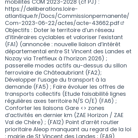
mobilités COM 2023-2028 (cf PJ) :
https://deliberations.loire-
atlantique.fr/Docs/Commissionpermanente/
Com-2023-06-22/actes/acte-43662.pdf
(Lien 
Objectifs : Doter le territoire d’un réseau
d’itinéraires cyclables et valoriser l’existant
(FA1) (annoncée : nouvelle liaison d’intérêt
départemental entre St Vincent des Landes et
Nozay via Treffieux à l’horizon 2026) ;
passerelle modes actifs au-dessus du sillon
ferroviaire de Châteaubriant (FA2);
Développer l’usage du transport à la
demande (FA5) ; Faire évoluer les offres de
transports collectifs (Etude faisabilité lignes
régulières axes territoire N/S O/E) (FA6) ;
Conforter les liaisons Gare <> zones
d’activités en dernier km (ZAE Horizon / ZAE
Val de Chère) ; (FA12) Point d’arrêt routier
prioritaire Aleop manquant au regard de la loi
: mairie de St Vincent des Landes ; (FA9)