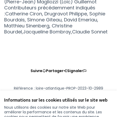
(Pierre-Jean) Magliozzi (Loic) Guillemot
Contributeurs précédemment indiqués
:Catherine Ciron, Drugravot Philippe, Sophie
Bourdais, Simone Giteau, David Emeriau,
Matthieu Sinenberg, Christine
Bourdel,Jacqueline Bombray,Claudie Sonnet
Suivre
Partager
Signaler
Référence : loire-atlantique-PROP-2023-10-2989
Numéro de version 3
(sur 3)
voir les autres versions
Vérifiez l'empreinte numérique
Informations sur les cookies utilisés sur le site web
Nous utilisons des cookies sur notre site Web pour
améliorer la performance et les contenus du site. Les
Conditions d'utilisation
cookies nous permettent de fournir une expérience