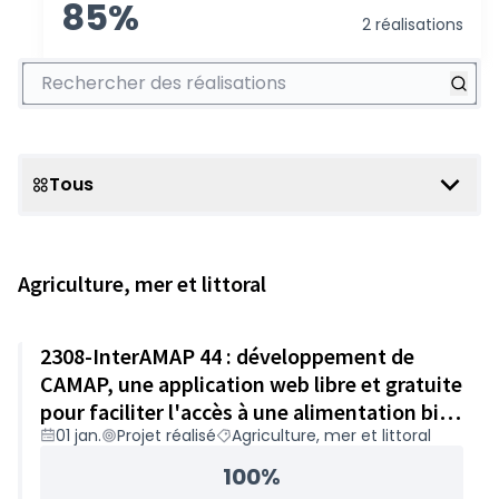
85%
2 réalisations
Rechercher des réalisations
Tous
Scope
Agriculture, mer et littoral
2308-InterAMAP 44 : développement de
CAMAP, une application web libre et gratuite
pour faciliter l'accès à une alimentation bio,
01 jan.
Projet réalisé
Agriculture, mer et littoral
locale et solidaire – 48 960€
100%