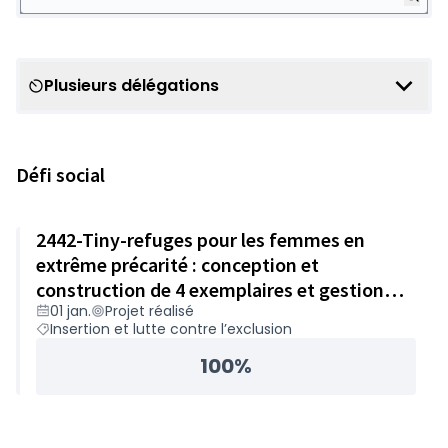
Plusieurs délégations
Scope
Défi social
2442-Tiny-refuges pour les femmes en
extrême précarité : conception et
construction de 4 exemplaires et gestion
01 jan.
Projet réalisé
(location, entretien) – 46 000€
Insertion et lutte contre l’exclusion
100%