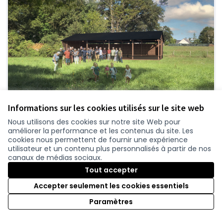
Informations sur les cookies utilisés sur le site web
2470-Le Préau de l'Erdre : construction d'un
Nous utilisons des cookies sur notre site Web pour
local de convivialité sur le site du lavoir à
améliorer la performance et les contenus du site. Les
cookies nous permettent de fournir une expérience
Riaillé
utilisateur et un contenu plus personnalisés à partir de nos
Prisé par les familles et les promeneurs, le site
canaux de médias sociaux.
du lavoir à Riaillé ne manque pas d'atouts : zones
Tout accepter
ombragées, terrain...
Mobilités et déplacements
1-Délégation Ancenis
Accepter seulement les cookies essentiels
49 997 €
Paramètres