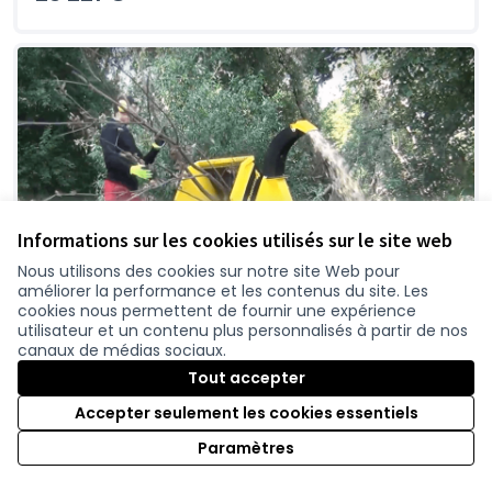
Informations sur les cookies utilisés sur le site web
Nous utilisons des cookies sur notre site Web pour
améliorer la performance et les contenus du site. Les
cookies nous permettent de fournir une expérience
utilisateur et un contenu plus personnalisés à partir de nos
canaux de médias sociaux.
2672-Transformer et valoriser ses déchets
Tout accepter
verts pour son jardin : acquisition et partage
Accepter seulement les cookies essentiels
d'un broyeur végétal commun aux habitants
de Fercé
Paramètres
Le broyage des végétaux est une solution