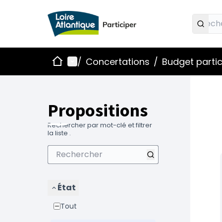
Accueil
Menu principal
/
Concertations
/
Budget partic
Propositions
Rechercher par mot-clé et filtrer
la liste .
État
Tout