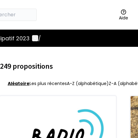
Aide
Menu utilisateur
ipatif 2023
/
249 propositions
Aléatoire
Les plus récentes
A-Z (alphabétique)
Z-A (alphabét