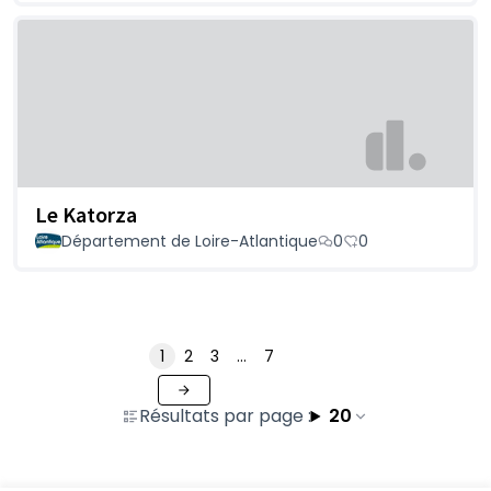
Le Katorza
Département de Loire-Atlantique
0
0
1
2
3
…
7
Résultats par page :
20