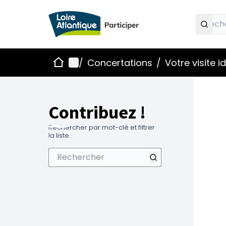
Accueil
Menu principal
/
Concertations
/
Votre visite 
Contribuez !
Rechercher par mot-clé et filtrer
la liste .