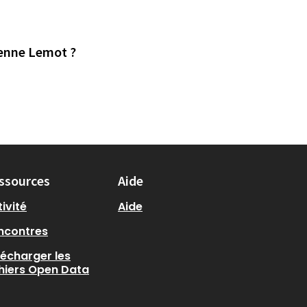
renne Lemot ?
ssources
Aide
ivité
Aide
ncontres
lécharger les
chiers Open Data