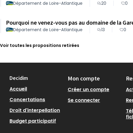
Département de Loire-Atlantique
20
0
Pourquoi ne venez-vous pas au domaine de la Ga
Département de Loire-Atlantique
13
0
Voir toutes les propositions retirées
Decidim
Mon compte
Re
Accueil
Créer un compte
Act
Concertations
Se connecter
Re
Droit d'interpellation
Té
fi
Budget participatif