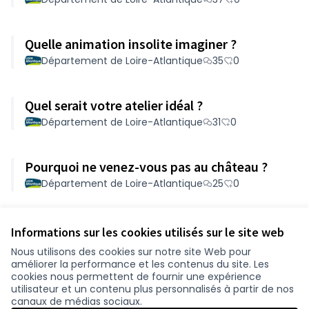
Quelle animation insolite imaginer ?
Département de Loire-Atlantique
35
0
Quel serait votre atelier idéal ?
Département de Loire-Atlantique
31
0
Pourquoi ne venez-vous pas au château ?
Département de Loire-Atlantique
25
0
Voir toutes les propositions retirées
Informations sur les cookies utilisés sur le site web
Nous utilisons des cookies sur notre site Web pour
améliorer la performance et les contenus du site. Les
Conditions d'utilisation
cookies nous permettent de fournir une expérience
Paramètres des cookies
utilisateur et un contenu plus personnalisés à partir de nos
participer.loire-atlantique.fr sur Facebook
participer.loire-atlantique.fr sur Instagram
participer.loire-atlantique.fr sur YouTube
canaux de médias sociaux.