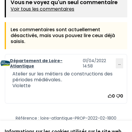
Vous ne voyez qu'un seul commentaire
Voir tous les commentaires
Les commentaires sont actuellement
désactivés, mais vous pouvez lire ceux déjà
saisis.
Département de Loire-
01/04/2022
…
Commentaire 1250
Atlantique
14:58
Atelier sur les métiers de constructions des
périodes médiévales..
Violette
0
0
Référence : loire-atlantique-PROP-2022-02-1800
Numéro de version 1
(sur 1)
voir les autres versions
Vérifiez l'empreinte numérique
Informations sur les cookies utilisés sur le site web