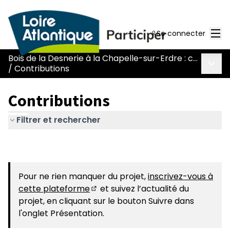
Men
Se connecter
Bois de la Desnerie à la Chapelle-sur-Erdre : comment concilier ouverture au public et préservation ?
Menu 
/
Contributions
Contributions
Filtrer et rechercher
Pour ne rien manquer du projet,
inscrivez-vous à
cette plateforme
et suivez l’actualité du
(Nouvelle fenêtre)
projet, en cliquant sur le bouton Suivre dans
l'onglet Présentation.