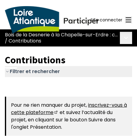
Men
Se connecter
Bois de la Desnerie à la Chapelle-sur-Erdre : comment concilier ouverture au public et préservation ?
Menu 
/
Contributions
Contributions
Filtrer et rechercher
Pour ne rien manquer du projet,
inscrivez-vous à
cette plateforme
et suivez l’actualité du
(Nouvelle fenêtre)
projet, en cliquant sur le bouton Suivre dans
l'onglet Présentation.