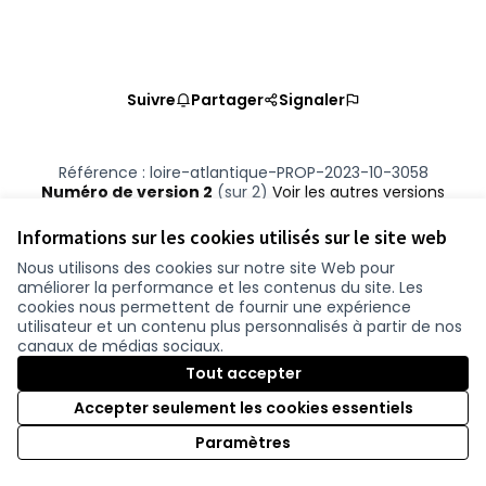
Suivre
Partager
Signaler
Référence : loire-atlantique-PROP-2023-10-3058
Numéro de version 2
(sur 2)
voir les autres versions
Vérifiez l'empreinte numérique
Informations sur les cookies utilisés sur le site web
Nous utilisons des cookies sur notre site Web pour
améliorer la performance et les contenus du site. Les
Conditions d'utilisation
cookies nous permettent de fournir une expérience
Paramètres des cookies
utilisateur et un contenu plus personnalisés à partir de nos
participer.loire-atlantique.fr sur Facebook
participer.loire-atlantique.fr sur Instagram
participer.loire-atlantique.fr sur YouTube
canaux de médias sociaux.
(Nouvelle fenêtre)
(Nouvelle fenêtre)
(Nouvelle fenêtre)
Tout accepter
Accepter seulement les cookies essentiels
Licence C
(Nouvelle 
Paramètres
(Nouvelle fenêtre)
Site réalisé grâce au
logiciel libre Decidim
.
(Nouvelle fenêtre)