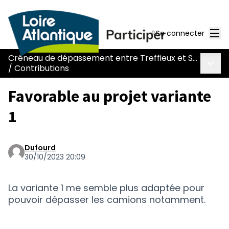
Men
Se connecter
Créneau de dépassement entre Treffieux et Saint-Vincent-des-Landes
Menu 
/
Contributions
Favorable au projet variante
1
Dufourd
30/10/2023 20:09
La variante 1 me semble plus adaptée pour
pouvoir dépasser les camions notamment.