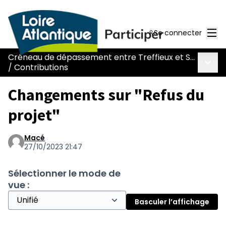
Men
Se connecter
Créneau de dépassement entre Treffieux et Saint-Vincent-des-Landes
Menu 
/
Contributions
Changements sur "Refus du
projet"
Macé
27/10/2023 21:47
Sélectionner le mode de
vue :
Basculer l’affichage