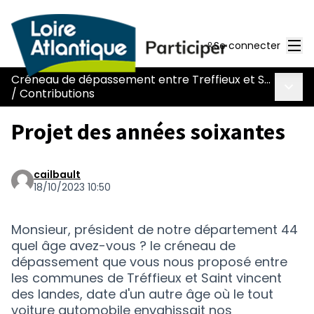
Men
Se connecter
Créneau de dépassement entre Treffieux et Saint-Vincent-des-Landes
Menu 
/
Contributions
Projet des années soixantes
cailbault
18/10/2023 10:50
Monsieur, président de notre département 44
quel âge avez-vous ? le créneau de
dépassement que vous nous proposé entre
les communes de Tréffieux et Saint vincent
des landes, date d'un autre âge où le tout
voiture automobile envahissait nos