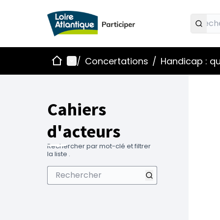
Accueil
Menu principal
/
Concertations
/
Handicap : qu
Cahiers
d'acteurs
Rechercher par mot-clé et filtrer
la liste .