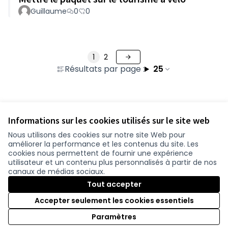
Guillaume
0
0
1
2
Résultats par page :
25
Voir toutes les propositions retirées
Informations sur les cookies utilisés sur le site web
Nous utilisons des cookies sur notre site Web pour
améliorer la performance et les contenus du site. Les
Conditions d'utilisation
cookies nous permettent de fournir une expérience
Paramètres des cookies
utilisateur et un contenu plus personnalisés à partir de nos
participer.loire-atlantique.fr sur Facebook
participer.loire-atlantique.fr sur Instagram
participer.loire-atlantique.fr sur YouTube
canaux de médias sociaux.
(Nouvelle fenêtre)
(Nouvelle fenêtre)
(Nouvelle fenêtre)
Tout accepter
Accepter seulement les cookies essentiels
Licence C
(Nouvelle 
Paramètres
(Nouvelle fenêtre)
Site réalisé grâce au
logiciel libre Decidim
.