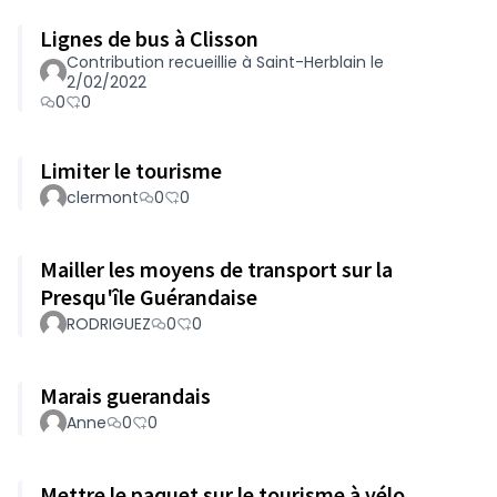
Lignes de bus à Clisson
Contribution recueillie à Saint-Herblain le
2/02/2022
0
0
Limiter le tourisme
clermont
0
0
Mailler les moyens de transport sur la
Presqu'île Guérandaise
RODRIGUEZ
0
0
Marais guerandais
Anne
0
0
Mettre le paquet sur le tourisme à vélo