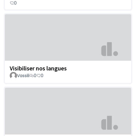
0
Visibiliser nos langues
Vassili
0
0