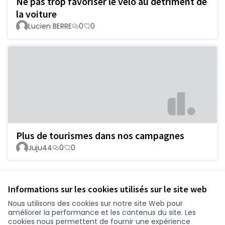
Ne pas trop favoriser le vélo au détriment de
la voiture
Lucien BERRE
0
0
Plus de tourismes dans nos campagnes
Juju44
0
0
Voir toutes les propositions retirées
Informations sur les cookies utilisés sur le site web
Nous utilisons des cookies sur notre site Web pour
améliorer la performance et les contenus du site. Les
Conditions d'utilisation
cookies nous permettent de fournir une expérience
Paramètres des cookies